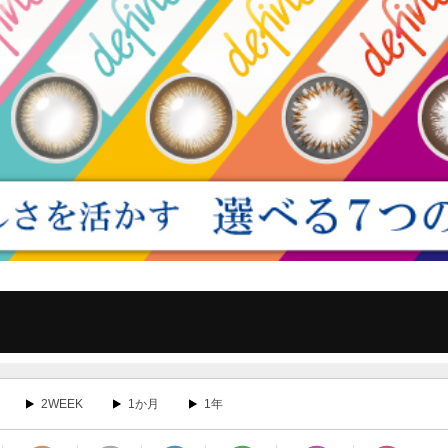
2WEEK
1か月
1年