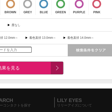
BROWN
GREY
BLUE
GREEN
PURPLE
PINK
り
度なし
径 12.0mm～
着色直径 13.0mm～
着色直径 14.0mm～
結果を見る
ARCH
LILY EYES
ーコンタクトを探す
リリーアイズについて