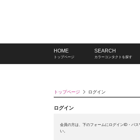
HOME
SEARCH
トップページ
カラーコンタクトを探す
トップページ
ログイン
ログイン
会員の方は、下のフォームにログインID・パ
い。