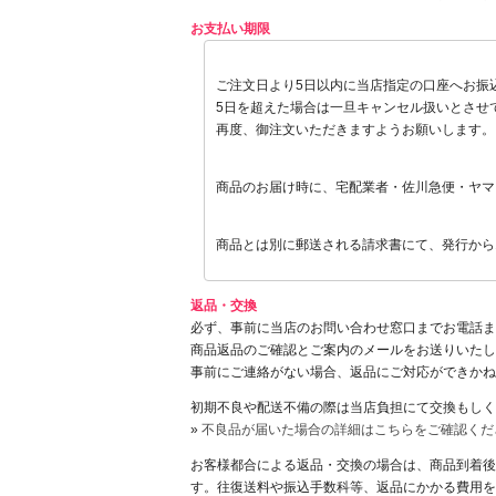
お支払い期限
◎銀行振込の場合
ご注文日より5日以内に当店指定の口座へお振
5日を超えた場合は一旦キャンセル扱いとさせ
再度、御注文いただきますようお願いします。
◎代金引換の場合
商品のお届け時に、宅配業者・佐川急便・ヤマ
◎NP後払いの場合
商品とは別に郵送される請求書にて、発行から
返品・交換
必ず、事前に当店のお問い合わせ窓口までお電話ま
商品返品のご確認とご案内のメールをお送りいたし
事前にご連絡がない場合、返品にご対応ができかね
初期不良や配送不備の際は当店負担にて交換もしく
»
不良品が届いた場合の詳細はこちらをご確認くだ
お客様都合による返品・交換の場合は、商品到着後
す。往復送料や振込手数科等、返品にかかる費用を