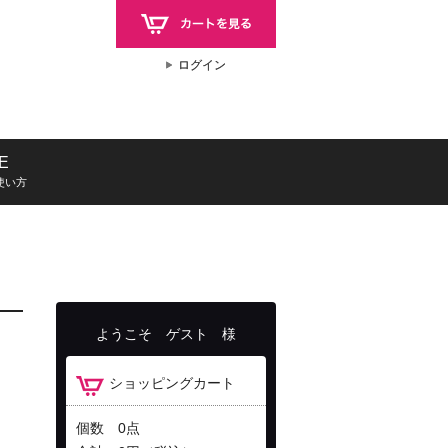
ログイン
ログイン
E
E
使い方
使い方
ようこそ
ゲスト
様
ショッピングカート
個数 0点