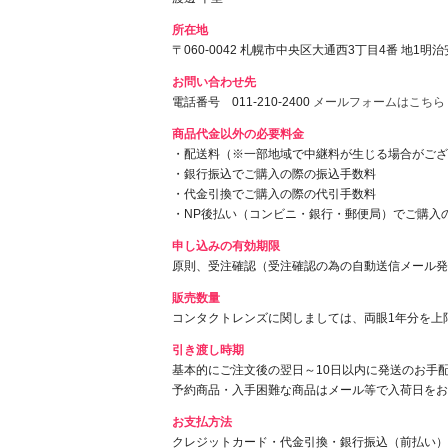
所在地
〒060-0042 札幌市中央区大通西3丁目4番 地1
お問い合わせ先
電話番号 011-210-2400
メールフォームはこちら
商品代金以外の必要料金
・配送料（※一部地域で中継料が生じる場合がござ
・銀行振込でご購入の際の振込手数料
・代金引換でご購入の際の代引手数料
・NP後払い（コンビニ・銀行・郵便局）でご購入
申し込みの有効期限
原則、受注確認（受注確認の為の自動送信メール発
販売数量
コンタクトレンズに関しましては、両眼1年分を上
引き渡し時期
基本的にご注文後の翌日～10日以内に発送のお手
予約商品・入手困難な商品はメール等で入荷日をお
お支払方法
クレジットカード・代金引換・銀行振込（前払い）