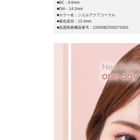
■BC：
8.6mm
■DIA：
14.2mm
■カラー名：
シエルアクアコーラル
■着色直径：
13.3mm
■高度医療機器番号：
22600BZX00273A01