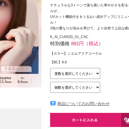
ナチュラルな3トーンで落ち着いた華やかさを彩る
ルが、
UVカット機能付き＆うるおい成分アップにリニュ
ル！
3色の重なりが深みを帯びて、より自然で上品な瞳
K_AI_CU05Z0_01_CAC
特別価格
891円（税込）
【カラー】シエルアクアコーラル
【BC】8.6
商品についてのお問い合わせ