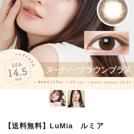
【送料無料】LuMia ルミア
14.5mm 10枚 ヌーディーブラウ
ンプラス
ふんわり瞳になじみ、瞳本来の美しさを引き出すレンズデザイン！
「バレない」「ナチュラル」にこだわった大人のワンデーカラコン
です♪
■使用期間：
ワンデー
■内容量：
1箱10枚入
■度数：
度あり／度なし
■BC：
8.9mm
■DIA：
14.5mm
■カラー名：
ヌーディーブラウンプラス