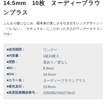
■着色直径：
13.8mm
■高度医療機器番号：
22600BZX00273A10
K_FR_LMA5Z0_01_NBR
特別価格
1,848円（税込）
全品送料無料！
この商品のレビューはまだありません。
欠品情報一覧
以下の商品は、記載の内容でメーカーによる欠品が発生しておりま
す。
カラー / 度数
▼現在入荷の目処が立っていないため、欠品度数をご注文の場合は
誠に勝手ではございますが、キャンセルとさせていただきます。
ヌーディーブラウン / -8.50