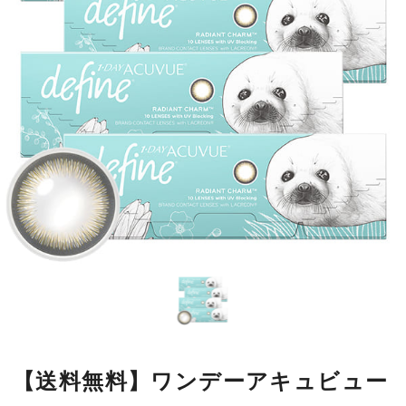
【送料無料】ワンデーアキュビュー
ディファインモイスト ラディアン
トチャーム 10枚 4箱
瞳の模様をもとにデザインした繊細なラインが瞳になじみやすく、
自然に大きく見せながら、本来の美しさをいかします。
■使用期間：
ワンデー／1箱10枚入
■内容量：
1箱10枚入
■度数：
度あり／度なし
■BC：
8.5mm
■DIA：
14.2mm
■カラー名：
ラディアントチャーム
■着色直径：
12.7mm