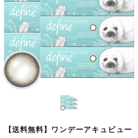
【送料無料】ワンデーアキュビュー
ディファインモイスト ラディアン
トチャーム 10枚 6箱
瞳の模様をもとにデザインした繊細なラインが瞳になじみやすく、
自然に大きく見せながら、本来の美しさをいかします。
■使用期間：
ワンデー／1箱10枚入
■内容量：
1箱10枚入
■度数：
度あり／度なし
■BC：
8.5mm
■DIA：
14.2mm
■カラー名：
ラディアントチャーム
■着色直径：
12.7mm