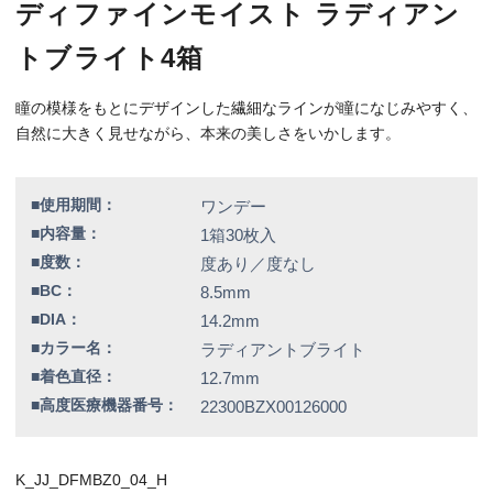
■高度医療機器番号：
22300BZX00126000
K_JJ_DFMBZ0_04_H
特別価格
12,800円（税込）
全品送料無料！
この商品のレビューはまだありません。
欠品情報一覧
以下の商品は、記載の内容でメーカーによる欠品が発生しておりま
す。
カラー / 度数
▼現在入荷の目処が立っていないため、欠品度数をご注文の場合は
誠に勝手ではございますが、キャンセルとさせていただきます。
ラディアントスウィート / -6.00
シアードリーム / -3.00、-3.75