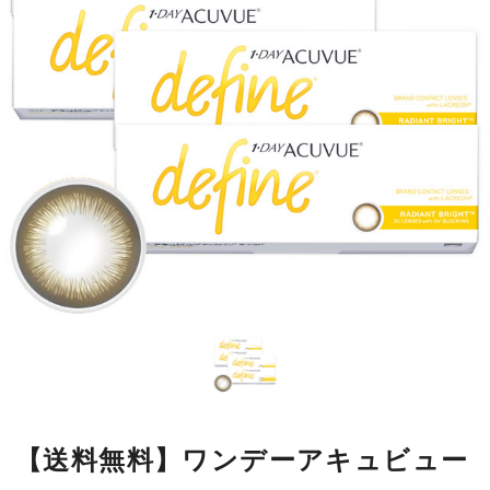
【送料無料】ワンデーアキュビュー
ディファインモイスト ラディアン
トブライト4箱
瞳の模様をもとにデザインした繊細なラインが瞳になじみやすく、
自然に大きく見せながら、本来の美しさをいかします。
■使用期間：
ワンデー
■内容量：
1箱30枚入
■度数：
度あり／度なし
■BC：
8.5mm
■DIA：
14.2mm
■カラー名：
ラディアントブライト
■着色直径：
12.7mm