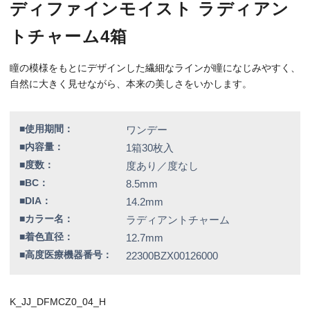
■高度医療機器番号：
22300BZX00126000
K_JJ_DFMCZ0_04_H
特別価格
12,800円（税込）
全品送料無料！
この商品のレビューはまだありません。
欠品情報一覧
以下の商品は、記載の内容でメーカーによる欠品が発生しておりま
す。
カラー / 度数
▼現在入荷の目処が立っていないため、欠品度数をご注文の場合は
誠に勝手ではございますが、キャンセルとさせていただきます。
ラディアントスウィート / -6.00
シアードリーム / -3.00、-3.75