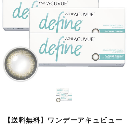
【送料無料】ワンデーアキュビュー
ディファインモイスト ラディアン
トチャーム4箱
瞳の模様をもとにデザインした繊細なラインが瞳になじみやすく、
自然に大きく見せながら、本来の美しさをいかします。
■使用期間：
ワンデー
■内容量：
1箱30枚入
■度数：
度あり／度なし
■BC：
8.5mm
■DIA：
14.2mm
■カラー名：
ラディアントチャーム
■着色直径：
12.7mm