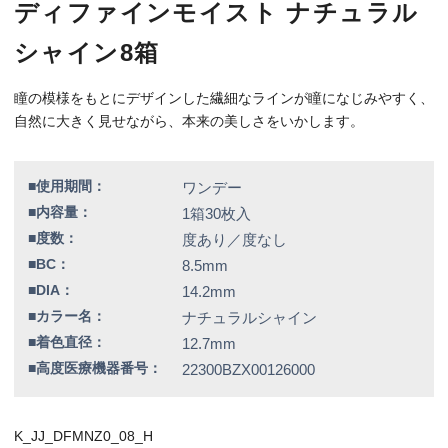
■高度医療機器番号：
22300BZX00126000
K_JJ_DFMNZ0_08_H
特別価格
24,980円（税込）
全品送料無料！
この商品のレビューはまだありません。
欠品情報一覧
以下の商品は、記載の内容でメーカーによる欠品が発生しておりま
す。
カラー / 度数
▼現在入荷の目処が立っていないため、欠品度数をご注文の場合は
誠に勝手ではございますが、キャンセルとさせていただきます。
ラディアントスウィート / -6.00
シアードリーム / -3.00、-3.75