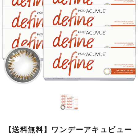
【送料無料】ワンデーアキュビュー
ディファインモイスト ナチュラル
シャイン8箱
瞳の模様をもとにデザインした繊細なラインが瞳になじみやすく、
自然に大きく見せながら、本来の美しさをいかします。
■使用期間：
ワンデー
■内容量：
1箱30枚入
■度数：
度あり／度なし
■BC：
8.5mm
■DIA：
14.2mm
■カラー名：
ナチュラルシャイン
■着色直径：
12.7mm