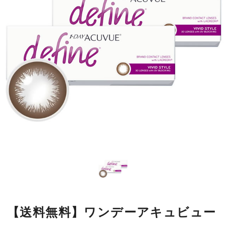
【送料無料】ワンデーアキュビュー
ディファインモイスト ヴィヴィッ
ドスタイル2箱
瞳の模様をもとにデザインした繊細なラインが瞳になじみやすく、
自然に大きく見せながら、本来の美しさをいかします。
■使用期間：
ワンデー
■内容量：
1箱30枚入
■度数：
度あり／度なし
■BC：
8.5mm
■DIA：
14.2mm
■カラー名：
ヴィヴィッドスタイル
■着色直径：
12.8mm