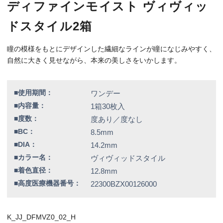
■高度医療機器番号：
22300BZX00126000
K_JJ_DFMVZ0_02_H
特別価格
7,240円（税込）
全品送料無料！
この商品のレビューはまだありません。
欠品情報一覧
以下の商品は、記載の内容でメーカーによる欠品が発生しておりま
す。
カラー / 度数
▼現在入荷の目処が立っていないため、欠品度数をご注文の場合は
誠に勝手ではございますが、キャンセルとさせていただきます。
ラディアントスウィート / -6.00
シアードリーム / -3.00、-3.75