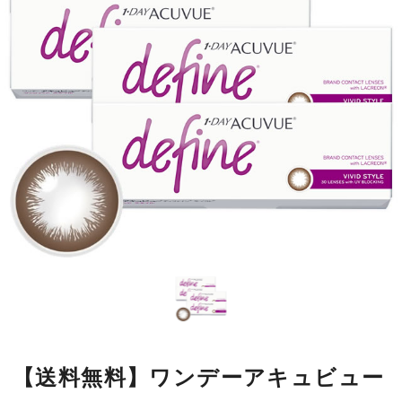
【送料無料】ワンデーアキュビュー
ディファインモイスト ヴィヴィッ
ドスタイル4箱
瞳の模様をもとにデザインした繊細なラインが瞳になじみやすく、
自然に大きく見せながら、本来の美しさをいかします。
■使用期間：
ワンデー
■内容量：
1箱30枚入
■度数：
度あり／度なし
■BC：
8.5mm
■DIA：
14.2mm
■カラー名：
ヴィヴィッドスタイル
■着色直径：
12.8mm