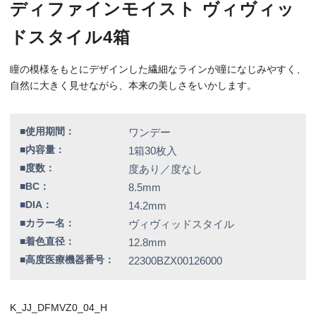
■高度医療機器番号：
22300BZX00126000
K_JJ_DFMVZ0_04_H
特別価格
12,800円（税込）
全品送料無料！
この商品のレビューはまだありません。
欠品情報一覧
以下の商品は、記載の内容でメーカーによる欠品が発生しておりま
す。
カラー / 度数
▼現在入荷の目処が立っていないため、欠品度数をご注文の場合は
誠に勝手ではございますが、キャンセルとさせていただきます。
ラディアントスウィート / -6.00
シアードリーム / -3.00、-3.75