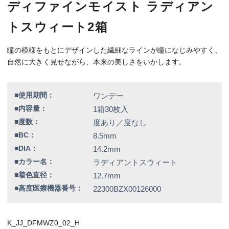
■高度医療機器番号：
22300BZX00126000
K_JJ_DFMWZ0_02_H
特別価格
7,240円（税込）
全品送料無料！
この商品のレビューはまだありません。
欠品情報一覧
以下の商品は、記載の内容でメーカーによる欠品が発生しておりま
す。
カラー / 度数
▼現在入荷の目処が立っていないため、欠品度数をご注文の場合は
誠に勝手ではございますが、キャンセルとさせていただきます。
ラディアントスウィート / -6.00
シアードリーム / -3.00、-3.75