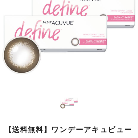
【送料無料】ワンデーアキュビュー
ディファインモイスト ラディアン
トスウィート2箱
瞳の模様をもとにデザインした繊細なラインが瞳になじみやすく、
自然に大きく見せながら、本来の美しさをいかします。
■使用期間：
ワンデー
■内容量：
1箱30枚入
■度数：
度あり／度なし
■BC：
8.5mm
■DIA：
14.2mm
■カラー名：
ラディアントスウィート
■着色直径：
12.7mm