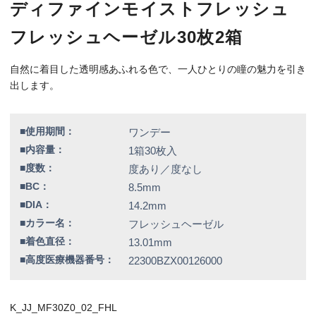
■高度医療機器番号：
22300BZX00126000
K_JJ_MF30Z0_02_FHL
特別価格
7,330円（税込）
全品送料無料！
この商品のレビューはまだありません。
欠品情報一覧
以下の商品は、記載の内容でメーカーによる欠品が発生しておりま
す。
カラー / 度数
▼販売終了致しました。
フレッシュローズ / 全度数
フレッシュハニー / 全度数
フレッシュブルー / 全度数