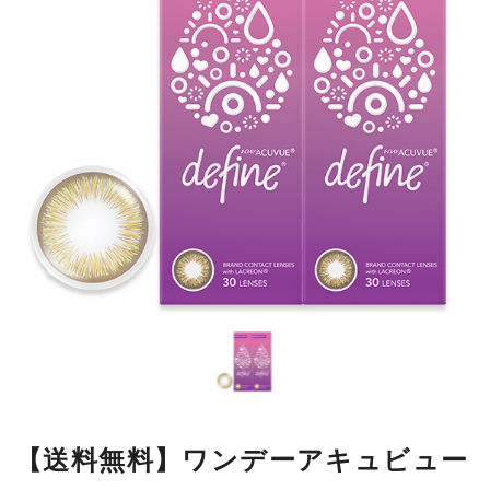
【送料無料】ワンデーアキュビュー
ディファインモイストフレッシュ
フレッシュヘーゼル30枚2箱
自然に着目した透明感あふれる色で、一人ひとりの瞳の魅力を引き
出します。
■使用期間：
ワンデー
■内容量：
1箱30枚入
■度数：
度あり／度なし
■BC：
8.5mm
■DIA：
14.2mm
■カラー名：
フレッシュヘーゼル
■着色直径：
13.01mm