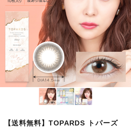
【送料無料】TOPARDS トパーズ
10枚 オパール
指原莉乃さんプロデュース！
日常使いしやすい瞳に溶け込むカラーと、レンズを着けたときに宝
石のような透明感やきらめきを放つ繊細なデザインがこだわりのカ
ラコンです。
■使用期間：
ワンデー
■内容量：
1箱10枚入
■度数：
度あり／度なし
■BC：
8.6mm
■DIA：
14.5mm
■カラー名：
オパール
■着色直径：
13.8mm