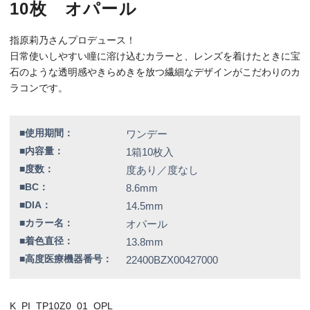
■高度医療機器番号：
22400BZX00427000
K_PI_TP10Z0_01_OPL
特別価格
1,760円（税込）
全品送料無料！
この商品のレビューはまだありません。
欠品情報一覧
以下の商品は、記載の内容でメーカーによる欠品が発生しておりま
す。
カラー / 度数
▼現在入荷の目処が立っていないため、欠品度数をご注文の場合は
誠に勝手ではございますが、キャンセルとさせていただきます。
デートトパーズ / -3.00、-3.50
▼販売終了致しました。