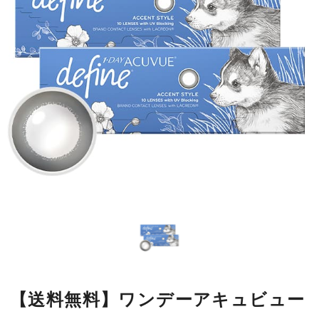
【送料無料】ワンデーアキュビュー
ディファインモイスト アクセント
スタイル10枚 2箱
瞳の模様をもとにデザインした繊細なラインが瞳になじみやすく、
自然に大きく見せながら、本来の美しさをいかします。
■使用期間：
ワンデー／1箱10枚入
■内容量：
1箱10枚入
■度数：
度あり／度なし
■BC：
8.5mm
■DIA：
14.2mm
■カラー名：
アクセントスタイル
■着色直径：
12.5mm