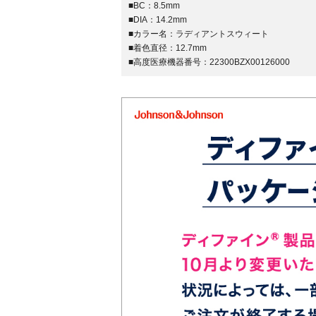
■BC：
8.5mm
■DIA：
14.2mm
■カラー名：
ラディアントスウィート
■着色直径：
12.7mm
■高度医療機器番号：
22300BZX00126000