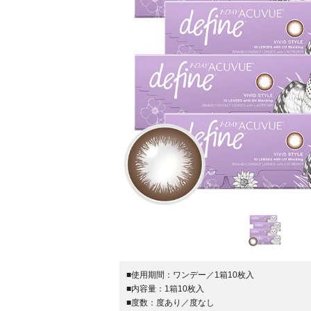
■使用期間：
ワンデー／1箱10枚入
■内容量：
1箱10枚入
■度数：
度あり／度なし