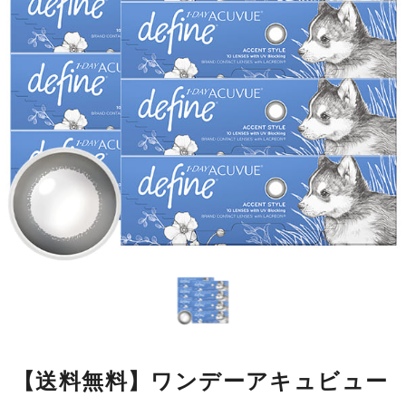
【送料無料】ワンデーアキュビュー
ディファインモイスト アクセント
スタイル10枚 8箱
瞳の模様をもとにデザインした繊細なラインが瞳になじみやすく、
自然に大きく見せながら、本来の美しさをいかします。
■使用期間：
ワンデー／1箱10枚入
■内容量：
1箱10枚入
■度数：
度あり／度なし
■BC：
8.5mm
■DIA：
14.2mm
■カラー名：
アクセントスタイル
■着色直径：
12.5mm