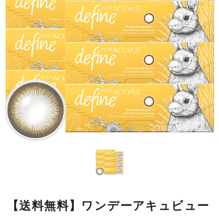
【送料無料】ワンデーアキュビュー
ディファインモイスト ラディアン
トブライト10枚 8箱
瞳の模様をもとにデザインした繊細なラインが瞳になじみやすく、
自然に大きく見せながら、本来の美しさをいかします。
■使用期間：
ワンデー／1箱10枚入
■内容量：
1箱10枚入
■度数：
度あり／度なし
■BC：
8.5mm
■DIA：
14.2mm
■カラー名：
ラディアントブライト
■着色直径：
12.7mm