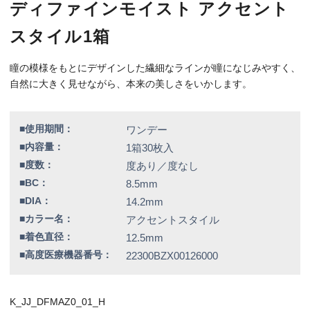
■高度医療機器番号：
22300BZX00126000
K_JJ_DFMAZ0_01_H
特別価格
4,160円（税込）
全品送料無料！
この商品のレビューはまだありません。
欠品情報一覧
以下の商品は、記載の内容でメーカーによる欠品が発生しておりま
す。
カラー / 度数
▼現在入荷の目処が立っていないため、欠品度数をご注文の場合は
誠に勝手ではございますが、キャンセルとさせていただきます。
ラディアントスウィート / -6.00
シアードリーム / -3.00、-3.75