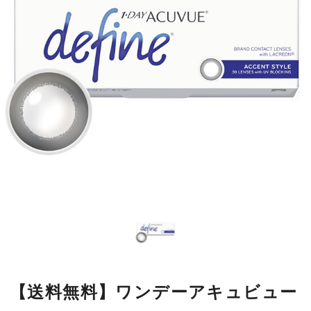
【送料無料】ワンデーアキュビュー
ディファインモイスト アクセント
スタイル1箱
瞳の模様をもとにデザインした繊細なラインが瞳になじみやすく、
自然に大きく見せながら、本来の美しさをいかします。
■使用期間：
ワンデー
■内容量：
1箱30枚入
■度数：
度あり／度なし
■BC：
8.5mm
■DIA：
14.2mm
■カラー名：
アクセントスタイル
■着色直径：
12.5mm