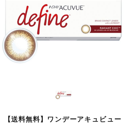
【送料無料】ワンデーアキュビュー
ディファインモイスト ラディアン
トシック1箱
瞳の模様をもとにデザインした繊細なラインが瞳になじみやすく、
自然に大きく見せながら、本来の美しさをいかします。
■使用期間：
ワンデー
■内容量：
1箱30枚入
■度数：
度あり／度なし
■BC：
8.5mm
■DIA：
14.2mm
■カラー名：
ラディアントシック
■着色直径：
12.7mm