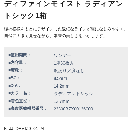
■高度医療機器番号：
22300BZX00126000
K_JJ_DFMIZ0_01_M
特別価格
4,160円（税込）
全品送料無料！
この商品のレビューはまだありません。
欠品情報一覧
以下の商品は、記載の内容でメーカーによる欠品が発生しておりま
す。
カラー / 度数
▼現在入荷の目処が立っていないため、欠品度数をご注文の場合は
誠に勝手ではございますが、キャンセルとさせていただきます。
ラディアントスウィート / -6.00
シアードリーム / -3.00、-3.75