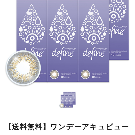
【送料無料】ワンデーアキュビュー
ディファインモイストフレッシュ
フレッシュグレーゼル 10枚6箱
自然に着目した透明感あふれる色で、一人ひとりの瞳の魅力を引き
出します。
■使用期間：
ワンデー
■内容量：
1箱10枚入
■度数：
度あり／度なし
■BC：
8.5mm
■DIA：
14.2mm
■カラー名：
フレッシュグレーゼル
■着色直径：
13.01mm