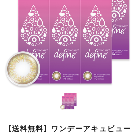
【送料無料】ワンデーアキュビュー
ディファインモイストフレッシュ
フレッシュヘーゼル10枚6箱
自然に着目した透明感あふれる色で、一人ひとりの瞳の魅力を引き
出します。
■使用期間：
ワンデー
■内容量：
1箱10枚入
■度数：
度あり／度なし
■BC：
8.5mm
■DIA：
14.2mm
■カラー名：
フレッシュヘーゼル
■着色直径：
13.01mm