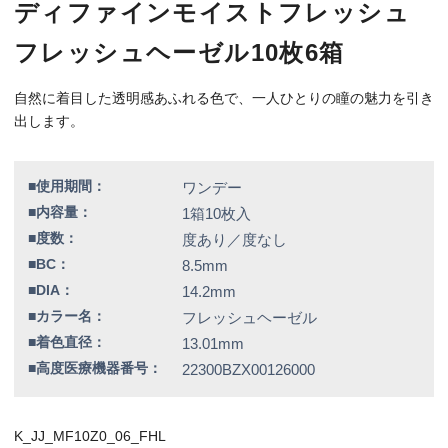
■高度医療機器番号：
22300BZX00126000
K_JJ_MF10Z0_06_FHL
特別価格
8,730円（税込）
全品送料無料！
この商品のレビューはまだありません。
欠品情報一覧
以下の商品は、記載の内容でメーカーによる欠品が発生しておりま
す。
カラー / 度数
▼販売終了致しました。
フレッシュローズ / 全度数
フレッシュハニー / 全度数
フレッシュブルー / 全度数