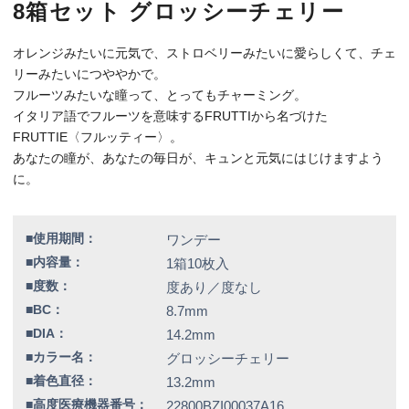
■DIA：
14.2mm
■カラー名：
グロッシーチェリー
■着色直径：
13.2mm
■高度医療機器番号：
22800BZI00037A16
K_MC_FT10Z0_08_GLC
特別価格
12,000円（税込）
全品送料無料！
この商品のレビューはまだありません。
【右カラー】グロッシーチェリー
【右BC】8.7