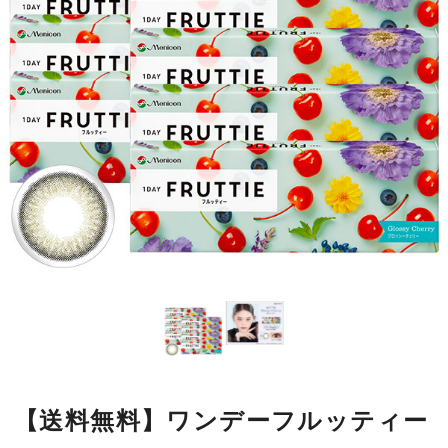
【送料無料】ワンデーフルッティー
8箱セット グロッシーチェリー
オレンジみたいに元気で、ストロベリーみたいに愛らしくて、チェ
リーみたいにつややかで。
フルーツみたいな瞳って、とってもチャーミング。
イタリア語でフルーツを意味するFRUTTIから名づけた
FRUTTIE〈フルッティー〉。
あなたの瞳が、あなたの毎日が、キュンと元気にはじけますよう
に。
■使用期間：
ワンデー
■内容量：
1箱10枚入
■度数：
度あり／度なし
■BC：
8.7mm