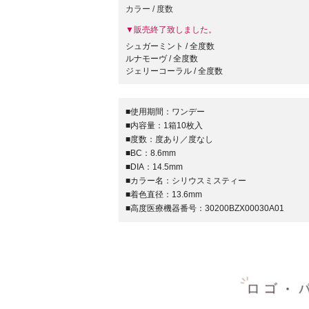
カラー / 度数
▼販売終了致しました。
シュガーミント / 全度数
ルナモーヴ / 全度数
ジェリーコーラル / 全度数
■使用期間：
ワンデー
■内容量：
1箱10枚入
■度数：
度あり／度なし
■BC：
8.6mm
■DIA：
14.5mm
■カラー名：
シリウスミスティー
■着色直径：
13.6mm
■高度医療機器番号：
30200BZX00030A01