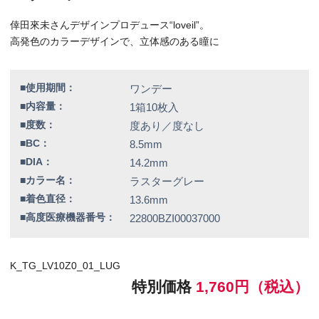
K_TG_LV10Z0_01_LUG
特別価格
1,760円（税込）
全品送料無料！
この商品のレビューはまだありません。
欠品情報一覧
以下の商品は、記載の内容でメーカーによる欠品が発生しておりま
す。
カラー / 度数
▼現在入荷の目処が立っていないため、欠品度数をご注文の場合は
誠に勝手ではございますが、キャンセルとさせていただきます。
アッシュグレージュ / -2.50、-3.25、-4.75、-5.00、-6.50、-8.00
ブラウンミラージュ /
-2.00、-3.25、-4.25、-4.50、-5.50、-7.50、-8.00
シアーヘーゼル /
-1.50、-2.00、-2.25、-3.25、-4.25、-5.00、-9.00
ミッドナイトアンバー /
-0.75、-1.00、-2.25、-4.25、-5.00、-7.00、-7.50、-8.00