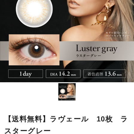
【送料無料】ラヴェール 10枚 ラ
スターグレー
倖田來未さんデザインプロデュース“loveil”。
高発色のカラーデザインで、立体感のある瞳に
■使用期間：
ワンデー
■内容量：
1箱10枚入
■度数：
度あり／度なし
■BC：
8.5mm
■DIA：
14.2mm
■カラー名：
ラスターグレー
■着色直径：
13.6mm
■高度医療機器番号：
22800BZI00037000