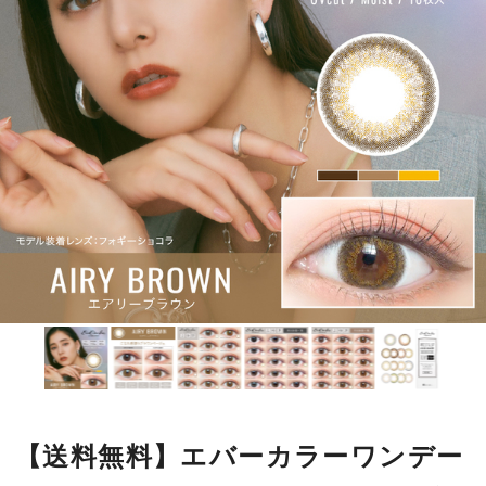
【送料無料】エバーカラーワンデー
ルクアージュ 10枚 エアリーブラ
ウン
エバーカラーワンデーシリーズ初の
立体３トーン発色レンズが誕生！
まるで生まれつきのような繊細で立体感のある瞳に。
■使用期間：
ワンデー
■内容量：
1箱10枚入
■度数：
度あり／度なし
■BC：
8.7mm
■DIA：
14.5mm
■カラー名：
エアリーブラウン