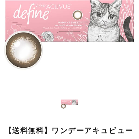
【送料無料】ワンデーアキュビュー
ディファインモイスト ラディアン
トスウィート 10枚 1箱
瞳の模様をもとにデザインした繊細なラインが瞳になじみやすく、
自然に大きく見せながら、本来の美しさをいかします。
■使用期間：
ワンデー／1箱10枚入
■内容量：
1箱10枚入
■度数：
度あり／度なし
■BC：
8.5mm
■DIA：
14.2mm
■カラー名：
ラディアントスウィート
■着色直径：
12.7mm