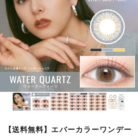
【送料無料】エバーカラーワンデー
ルクアージュ 10枚 ウォーターク
ォーツ
エバーカラーワンデーシリーズ初の
立体３トーン発色レンズが誕生！
まるで生まれつきのような繊細で立体感のある瞳に。
■使用期間：
ワンデー
■内容量：
1箱10枚入
■度数：
度あり／度なし
■BC：
8.7mm
■DIA：
14.5mm
■カラー名：
ウォータークォーツ