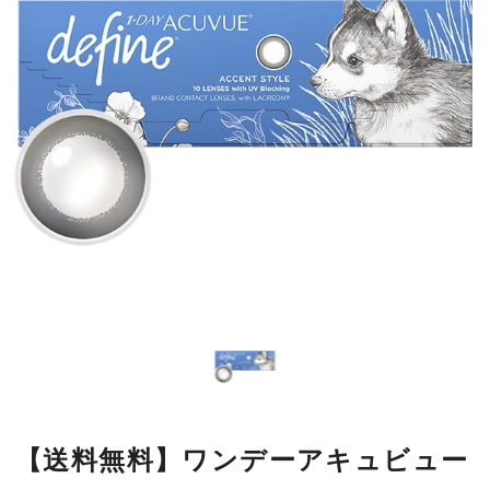
【送料無料】ワンデーアキュビュー
ディファインモイスト アクセント
スタイル 10枚 1箱
瞳の模様をもとにデザインした繊細なラインが瞳になじみやすく、
自然に大きく見せながら、本来の美しさをいかします。
■使用期間：
ワンデー／1箱10枚入
■内容量：
1箱10枚入
■度数：
度あり／度なし
■BC：
8.5mm
■DIA：
14.2mm
■カラー名：
アクセントスタイル
■着色直径：
12.5mm