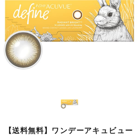
【送料無料】ワンデーアキュビュー
ディファインモイスト ラディアン
トブライト 10枚 1箱
瞳の模様をもとにデザインした繊細なラインが瞳になじみやすく、
自然に大きく見せながら、本来の美しさをいかします。
■使用期間：
ワンデー／1箱10枚入
■内容量：
1箱10枚入
■度数：
度あり／度なし
■BC：
8.5mm
■DIA：
14.2mm
■カラー名：
ラディアントブライト
■着色直径：
12.7mm