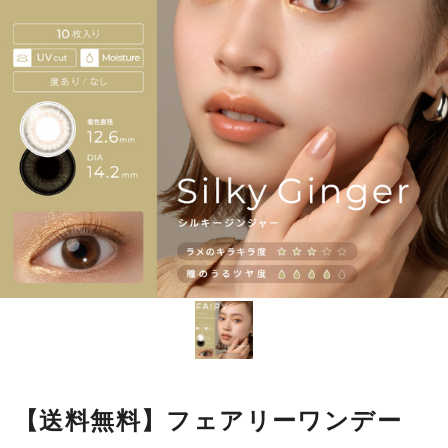
【送料無料】フェアリーワンデー
UVシマーリング 10枚 シルキー
ジンジャー
光を味方につける"ラメカラコン"。
小粒パールの輝きで
特別な瞳になれる。
瞳のツヤと透明感を演出する
シマーリングシリーズ。
■使用期間：
ワンデー
■内容量：
1箱10枚入
■度数：
度あり／度なし