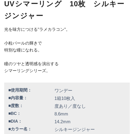
■BC：
8.6mm
■DIA：
14.2mm
■カラー名：
シルキージンジャー
■着色直径：
12.6mm
■高度医療機器番号：
30200BZX00030A01
K_SC_FA10VZ0_01_SLG
特別価格
1,738円（税込）
全品送料無料！
この商品のレビューはまだありません。
欠品情報一覧
以下の商品は、記載の内容でメーカーによる欠品が発生しておりま
す。
カラー / 度数
▼販売終了致しました。