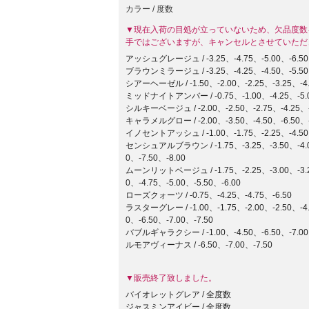
カラー / 度数
▼現在入荷の目処が立っていないため、欠品度数
手ではございますが、キャンセルとさせていただ
アッシュグレージュ / -3.25、-4.75、-5.00、-6.50
ブラウンミラージュ / -3.25、-4.25、-4.50、-5.50
シアーヘーゼル / -1.50、-2.00、-2.25、-3.25、-4.
ミッドナイトアンバー / -0.75、-1.00、-4.25、-5.00
シルキーベージュ / -2.00、-2.50、-2.75、-4.25、-
キャラメルグロー / -2.00、-3.50、-4.50、-6.50、-
イノセントアッシュ / -1.00、-1.75、-2.25、-4.50、
センシュアルブラウン / -1.75、-3.25、-3.50、-4.00
0、-7.50、-8.00
ムーンリットベージュ / -1.75、-2.25、-3.00、-3.25
0、-4.75、-5.00、-5.50、-6.00
ローズクォーツ / -0.75、-4.25、-4.75、-6.50
ラスターグレー / -1.00、-1.75、-2.00、-2.50、-4.
0、-6.50、-7.00、-7.50
バブルギャラクシー / -1.00、-4.50、-6.50、-7.00、
ルモアヴィーナス / -6.50、-7.00、-7.50
▼販売終了致しました。
バイオレットグレア / 全度数
ジャスミンアイビー / 全度数