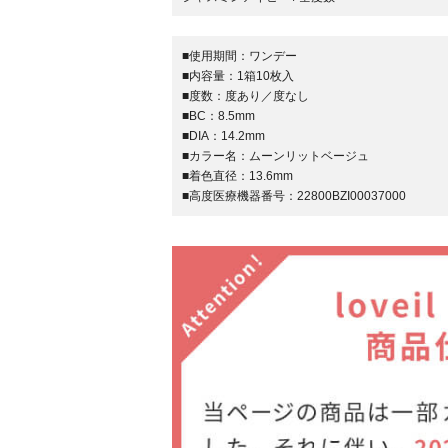
■使用期間：
ワンデー
■内容量：
1箱10枚入
■度数：
度あり／度なし
■BC：
8.5mm
■DIA：
14.2mm
■カラー名：
ムーンリットベージュ
■着色直径：
13.6mm
■高度医療機器番号：
22800BZI00037000